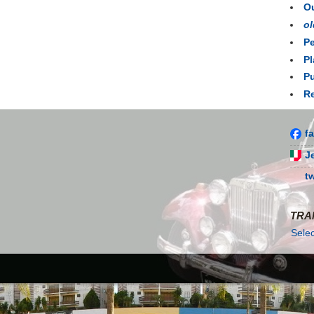
Ou
ol
Pe
Pl
Pu
Re
f
J
t
TRA
Sele