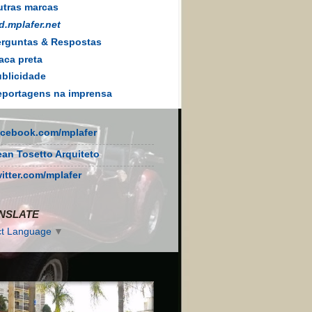
tras marcas
d.mplafer.net
rguntas & Respostas
aca preta
blicidade
portagens na imprensa
acebook.com/mplafer
ean Tosetto Arquiteto
witter.com/mplafer
NSLATE
ct Language
▼