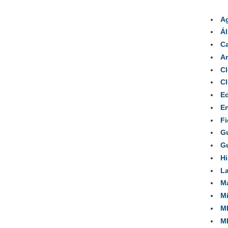
A
Á
Ca
Am
Cl
Cl
Ed
En
Fi
Gu
Gu
Hi
La
Ma
Mi
MP
MP