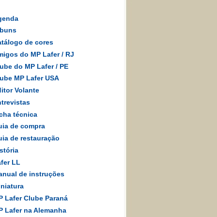
genda
lbuns
tálogo de cores
igos do MP Lafer
/
RJ
ube do MP Lafer / PE
ube MP Lafer USA
itor Volante
trevistas
cha técnica
ia de compra
ia de restauração
stória
fer LL
nual de instruções
niatura
 Lafer Clube Paraná
 Lafer na Alemanha