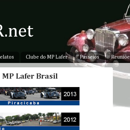
.net
elatos
Clube do MP Lafer
Passeios
Reuniõe
 MP Lafer Brasil