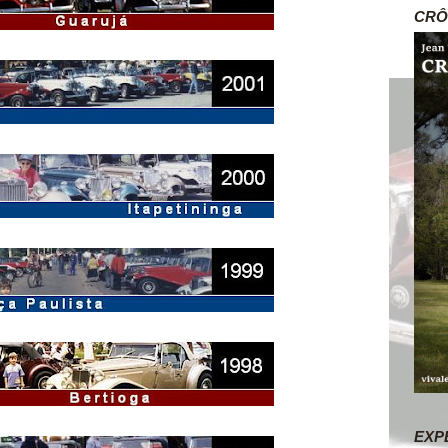
CRÔ
EXP