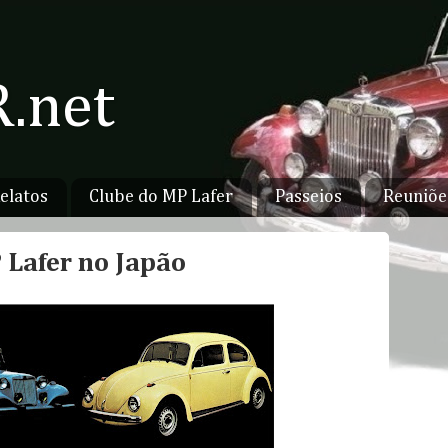
.net
elatos
Clube do MP Lafer
Passeios
Reuniõe
 Lafer no Japão