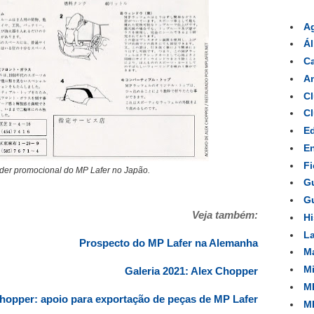
A
Á
Ca
Am
Cl
Cl
Ed
En
Fi
lder promocional do MP Lafer no Japão.
Gu
Gu
Veja também:
Hi
La
Prospecto do MP Lafer na Alemanha
Ma
Mi
Galeria 2021: Alex Chopper
MP
hopper: apoio para exportação de peças de MP Lafer
MP