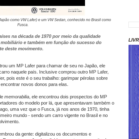
o Japão como VW Lafer) e um VW Sedan, conhecido no Brasil como
Fusca.
aíses na década de 1970 por meio da qualidade
LIV
 mobiliário e também em função do sucesso do
rte deste movimento.
rou um MP Lafer para chamar de seu no Japão, ele
carro naquele país. Inclusive comprou outro MP Lafer,
er, pois este é o seu trabalho: garimpar pérolas sobre
 encontrar novos donos para elas.
 de
memorabilia
, ele encontrou dois prospectos do MP
portadores do modelo por lá, que apresentavam também o
ago, uma vez que o Fusca, já nos anos de 1970, tinha
imeiro mundo - sendo um carro vigente no Brasil e no
lvimento.
mbrou da gente: digitalizou os documentos e