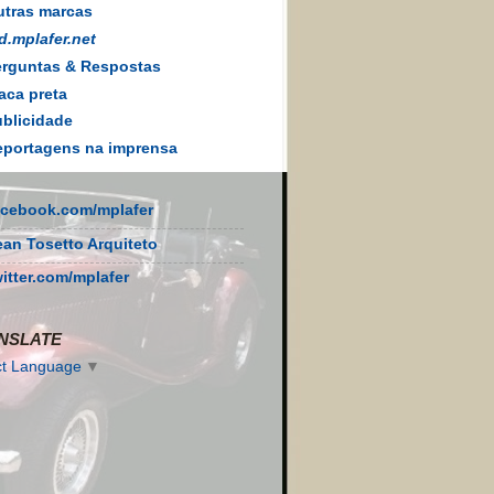
tras marcas
d.mplafer.net
rguntas & Respostas
aca preta
blicidade
portagens na imprensa
acebook.com/mplafer
ean Tosetto Arquiteto
witter.com/mplafer
NSLATE
ct Language
▼