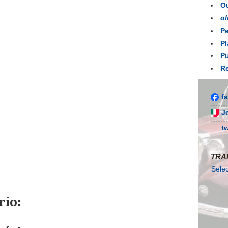
Ou
ol
Pe
Pl
Pu
Re
f
J
t
TRA
Sele
io: