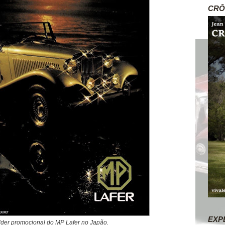
CRÔ
EXP
older promocional do MP Lafer no Japão.