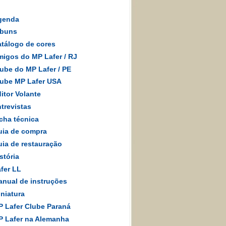
genda
lbuns
tálogo de cores
igos do MP Lafer
/
RJ
ube do MP Lafer / PE
ube MP Lafer USA
itor Volante
trevistas
cha técnica
ia de compra
ia de restauração
stória
fer LL
nual de instruções
niatura
 Lafer Clube Paraná
 Lafer na Alemanha