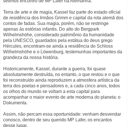
sétimos encontro de MP Lafer na Alemanha.
Terra de arte e de magia, Kassel faz parte do estado oficial
de residência dos Irmãos Grimm e capital da rota alemã dos
contos de fadas. Sua magia, porém, não se restringe
apenas às estórias infantis. Do alto do Bergpark
Wilhelmshöhe, considerado patrimônio da humanidade
pela UNESCO, guardados pela estátua do deus grego
Hércules, encontram-se ainda a residência do Schloss
Wilhelmshöhe e o Löwenburg, testemunhas importantes da
grandeza da nossa história.
Historicamente, Kassel, durante a guerra, foi quase
absolutamente destruída, no entanto, o que restou e o que
foi reconstruído ainda reproduzem a atmosfera artística da
terra dos poetas e pensadores e, a cada cinco anos, todos
os olhos do mundo se voltam a esta capital para
acompanhar o maior evento de arte moderna do planeta: o
Dokumenta.
Assim, não percam essa oportunidade: venham desvendar
conosco, dentro de seu querido MP Lafer, os encantos
desse lugar.