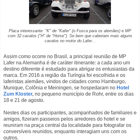
Placa interessante: "K" de "Kafer" (o Fusca para os alemães) e MP
com 32 cavalos ("H" de "Horse"). Se bem que caberiam mais alguns
cavalos no motor do Lafer...
Assim como ocorre no Brasil, a principal reunião de MP
Lafer na Alemanha é de caráter itinerante: a cada ano um
destino diferente é estudado para abrigar os entusiastas da
marca. Em 2016 a região da Turíngia foi escolhida e os
laferistas alemães, vindos de cidades como Hamburgo,
Munique, Colônia e Meiningen, se hospedaram no
Hotel
Zum Kloster
,
no pequeno município de Rohr, entre os dias
18 e 21 de agosto.
Nestes dias os participantes, acompanhados de familiares e
amigos, fizeram passeios pelos arredores do hotel e se
reuniram na praça central da localidade para fotografar os
conversíveis reunidos, enquanto interagiam uns com os
outros.