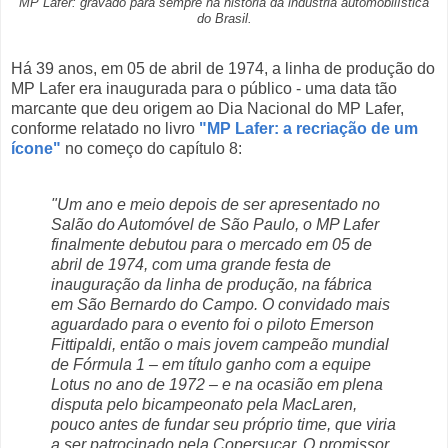
MP Lafer: gravado para sempre na história da indústria automobilística
do Brasil.
Há 39 anos, em 05 de abril de 1974, a linha de produção do
MP Lafer era inaugurada para o público - uma data tão
marcante que deu origem ao Dia Nacional do MP Lafer,
conforme relatado no livro
"MP Lafer: a recriação de um
ícone"
no começo do capítulo 8:
"Um ano e meio depois de ser apresentado no
Salão do Automóvel de São Paulo, o MP Lafer
finalmente debutou para o mercado em 05 de
abril de 1974, com uma grande festa de
inauguração da linha de produção, na fábrica
em São Bernardo do Campo. O convidado mais
aguardado para o evento foi o piloto Emerson
Fittipaldi, então o mais jovem campeão mundial
de Fórmula 1 – em título ganho com a equipe
Lotus no ano de 1972 – e na ocasião em plena
disputa pelo bicampeonato pela MacLaren,
pouco antes de fundar seu próprio time, que viria
a ser patrocinado pela Copersucar. O promissor