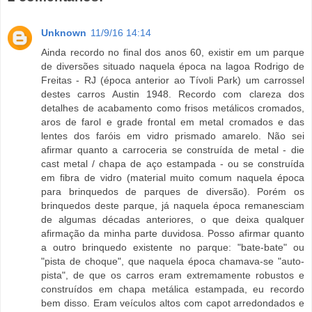
Unknown
11/9/16 14:14
Ainda recordo no final dos anos 60, existir em um parque
de diversões situado naquela época na lagoa Rodrigo de
Freitas - RJ (época anterior ao Tívoli Park) um carrossel
destes carros Austin 1948. Recordo com clareza dos
detalhes de acabamento como frisos metálicos cromados,
aros de farol e grade frontal em metal cromados e das
lentes dos faróis em vidro prismado amarelo. Não sei
afirmar quanto a carroceria se construída de metal - die
cast metal / chapa de aço estampada - ou se construída
em fibra de vidro (material muito comum naquela época
para brinquedos de parques de diversão). Porém os
brinquedos deste parque, já naquela época remanesciam
de algumas décadas anteriores, o que deixa qualquer
afirmação da minha parte duvidosa. Posso afirmar quanto
a outro brinquedo existente no parque: "bate-bate" ou
"pista de choque", que naquela época chamava-se "auto-
pista", de que os carros eram extremamente robustos e
construídos em chapa metálica estampada, eu recordo
bem disso. Eram veículos altos com capot arredondados e