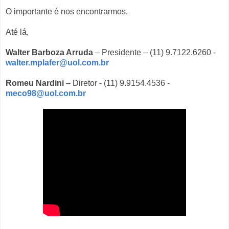
O importante é nos encontrarmos.
Até lá,
Walter Barboza Arruda
– Presidente – (11) 9.7122.6260 -
walter.mplafer@uol.com.br
Romeu Nardini
– Diretor - (11) 9.9154.4536 -
meco98@uol.com.br