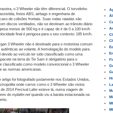
raseira, o 3 Wheeler não têm diferencial. O torvelinho
A
ssistida, freios ABS, airbags e engenharia de
Á
aso de colisões frontais. Suas rodas raiadas são
Ca
com discos ventilados, não se destinam ao trânsito diário
Am
pesa menos de 500 kg e é capaz de ir de 0 a 100 km/h
cidade final é perigosa para o seu contexto: 185 km/h.
Cl
Cl
rgan 3 Wheeler não é destinado para o motorista comum
Ed
autênticas ao volante. A homologação do modelo para
En
l devido ao veículo ter sido classificado como uma
apacete na terra do Tio Sam é obrigatório para o
Fi
se classificado como modelo convencional o 3 Wheeler
Gu
te as normas americanas.
Gu
Hi
te artigo foi fotografado justamente nos Estados Unidos,
mopolita onde carros como o 3 Wheeler são vistos
La
de 2014 Percival Lafer esteve lá, numa viagem de
Ma
tores do
mplafer.net
quando viu a barata estacionada na
Mi
erto.
MP
MP