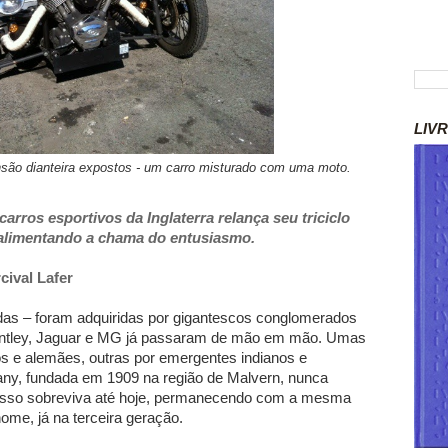
LIV
são dianteira expostos - um carro misturado com uma moto.
rros esportivos da Inglaterra relança seu triciclo
 alimentando a chama do entusiasmo.
cival Lafer
das – foram adquiridas por gigantescos conglomerados
Bentley, Jaguar e MG já passaram de mão em mão. Umas
os e alemães, outras por emergentes indianos e
ny, fundada em 1909 na região de Malvern, nunca
r isso sobreviva até hoje, permanecendo com a mesma
ome, já na terceira geração.