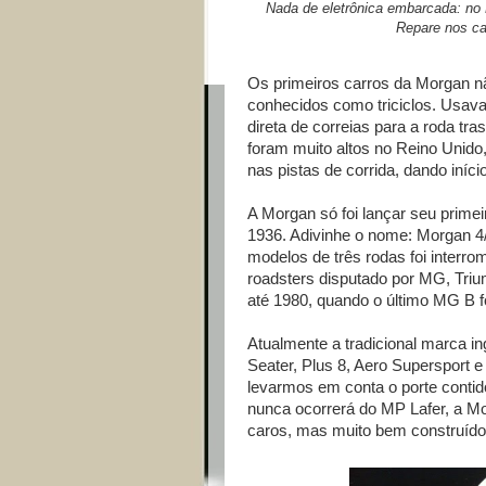
Nada de eletrônica embarcada: no 
Repare nos ca
Os primeiros carros da Morgan nã
conhecidos como triciclos. Usav
direta de correias para a roda tra
foram muito altos no Reino Unido
nas pistas de corrida, dando iníci
A Morgan só foi lançar seu primei
1936. Adivinhe o nome: Morgan 
modelos de três rodas foi inter
roadsters disputado por MG, Triu
até 1980, quando o último MG B f
Atualmente a tradicional marca in
Seater, Plus 8, Aero Supersport 
levarmos em conta o porte contid
nunca ocorrerá do MP Lafer, a Mo
caros, mas muito bem construídos