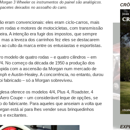
Morgan 3 Wheeler os instrumentos do painel são analógicos.
CRÔ
pacetes deixados no assoalho do carro.
o eram convencionais: eles eram ciclo-carros, mais
am rodas e motores de motocicletas, com transmissão
seira. A intenção era fugir dos impostos, que sempre
, mas a leveza dos carrinhos fez eles se destacarem
o ao culto da marca entre os entusiastas e esportistas.
ro modelo de quatro rodas – e quatro cilindros – em
4/4. No começo da década de 1950 a produção dos
rompida com a ascensão da Morgan num mercado de
mph e Austin-Healey. A concorrência, no entanto, durou
oi fabricado – só a Morgan sobreviveu.
glesa oferece os modelos 4/4, Plus 4, Roadster, 4
e Aero Coupe – um considerável leque de opções, se
o do fabricante. Para aqueles que anseiam a volta que
rgan está aí para lhes vender seus brinquedinhos
 e excitantes.
EXP