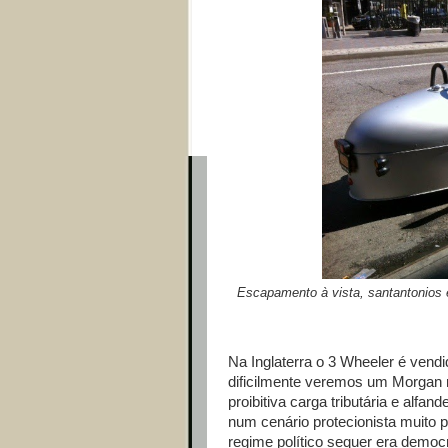
Escapamento à vista, santantonios e
Na Inglaterra o 3 Wheeler é vendi
dificilmente veremos um Morgan r
proibitiva carga tributária e alfan
num cenário protecionista muito 
regime político sequer era democr