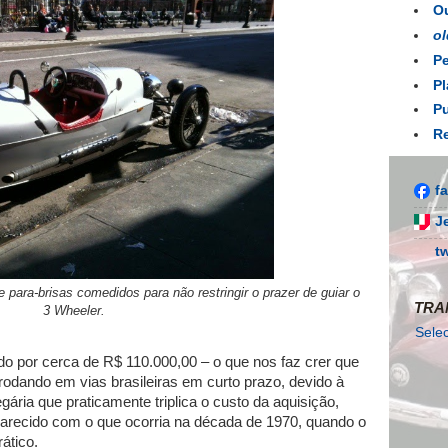
Ou
ol
Pe
Pl
Pu
Re
f
J
t
 para-brisas comedidos para não restringir o prazer de guiar o
TRA
3 Wheeler.
Sele
do por cerca de R$ 110.000,00 – o que nos faz crer que
odando em vias brasileiras em curto prazo, devido à
degária que praticamente triplica o custo da aquisição,
parecido com o que ocorria na década de 1970, quando o
ático.