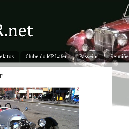
.net
elatos
Clube do MP Lafer
Passeios
Reuniõe
r