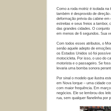
Como a roda motriz é isolada na t
também é desprovido de direção a
deformação prévia da cabine em c
estreitas e seus freios a tambor, 
das grandes cidades. O conjunto 
em menos de 6 segundos. Sua velo
Com todos esses atributos, o Mo
senão aquele adepto de emoções 
os Estados Unidos só foi possíve
motocicleta. Por isso, o uso do c
motorista e o passageiro. Se fos
levaria uma bomba sonora peran
Por sinal o modelo que ilustra es
em Nova Iorque – uma cidade cos
com maior frequência. Em março 
negócios. Ele se lembrou dos lei
rua, sem qualquer flanelinha por p