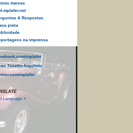
tras marcas
d.mplafer.net
rguntas & Respostas
aca preta
blicidade
portagens na imprensa
acebook.com/mplafer
ean Tosetto Arquiteto
witter.com/mplafer
NSLATE
ct Language
▼