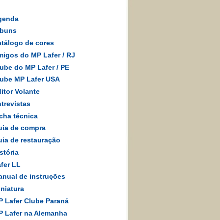
genda
lbuns
tálogo de cores
igos do MP Lafer
/
RJ
ube do MP Lafer / PE
ube MP Lafer USA
itor Volante
trevistas
cha técnica
ia de compra
ia de restauração
stória
fer LL
nual de instruções
niatura
 Lafer Clube Paraná
 Lafer na Alemanha