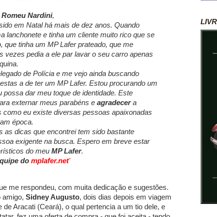
e
Romeu Nardini
,
LIV
ido em Natal há mais de dez anos. Quando
 lanchonete e tinha um cliente muito rico que se
 que tinha um MP Lafer prateado, que me
s vezes pedia a ele par lavar o seu carro apenas
quina.
legado de Polícia e me vejo ainda buscando
 estas a de ter um MP Lafer. Estou procurando um
u possa dar meu toque de identidade. Este
para externar meus parabéns e
agradecer
a
is como eu existe diversas pessoas apaixonadas
ram época.
s as dicas que encontrei tem sido bastante
ssoa exigente na busca. Espero em breve estar
rísticos do meu
MP Lafer
.
quipe do
mplafer.net
'
 que me respondeu, com muita dedicação e sugestões.
o amigo,
Sidney Augusto
, dois dias depois em viagem
de Aracati (Ceará), o qual pertencia a um tio dele, e
ar, fez uma oferta de compra - que foi aceita - tendo