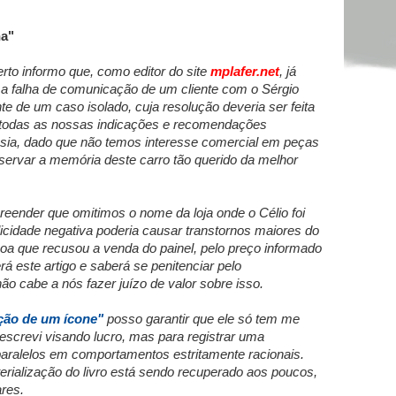
na"
to informo que, como editor do site
mplafer.net
, já
 a falha de comunicação de um cliente com o Sérgio
te de um caso isolado, cuja resolução deveria ser feita
s todas as nossas indicações e recomendações
esia, dado que não temos interesse comercial em peças
eservar a memória deste carro tão querido da melhor
reender que omitimos o nome da loja onde o Célio foi
icidade negativa poderia causar transtornos maiores do
soa que recusou a venda do painel, pelo preço informado
rá este artigo e saberá se penitenciar pelo
o cabe a nós fazer juízo de valor sobre isso.
ação de um ícone"
posso garantir que ele só tem me
escrevi visando lucro, mas para registrar uma
paralelos em comportamentos estritamente racionais.
erialização do livro está sendo recuperado aos poucos,
ares.