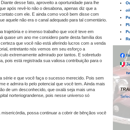
 Diante desse fato, aproveito a oportunidade para lhe
Ou
 que após revê-lo não o desabona, apenas diz que a
ol
 contato com ele. E ainda como você bem disse com
Pe
ue aquele não era o canal adequado para tal comentário.
Pl
a trajetória e o imenso trabalho que você teve em
Pu
há quase um ano me considero parte desta família dos
Re
certeza que você não está aferindo lucros com a venda
itorial, entretanto nós vemos em seu esforço a
ículo extremamente admirado por tantos. E sobretudo
f
a, pois está registrada sua valiosa contribuição para o
J
t
ma série e que você faça o sucesso merecido. Pois sem
me e admira-lo pelo potencial que você tem. Ainda mais
TRA
ção de um desconhecido, que oxalá seja mais uma
pital norteriograndense, pois nesse universo só
Sele
ita misericórdia, possa continuar a cobrir de bênçãos você