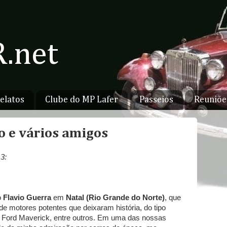
.net
elatos
Clube do MP Lafer
Passeios
Reuniõe
o e vários amigos
3:
o
Flavio Guerra
em
Natal (Rio Grande do Norte)
, que
 de motores potentes que deixaram história, do tipo
Ford Maverick, entre outros. Em uma das nossas