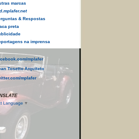
tras marcas
d.mplafer.net
rguntas & Respostas
aca preta
blicidade
portagens na imprensa
acebook.com/mplafer
ean Tosetto Arquiteto
witter.com/mplafer
NSLATE
ct Language
▼