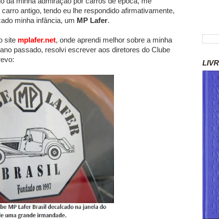
do da minha admiração por carros de época, me
carro antigo, tendo eu lhe respondido afirmativamente,
ado minha infância, um
MP Lafer
.
o site
mplafer.net
, onde aprendi melhor sobre a minha
 ano passado, resolvi escrever aos diretores do Clube
revo:
LIV