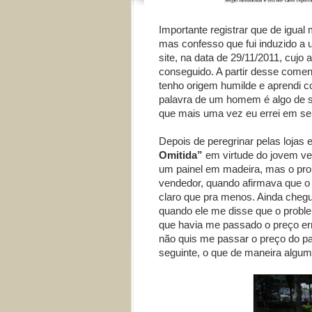
Importante registrar que de igual 
mas confesso que fui induzido a 
site, na data de 29/11/2011, cujo 
conseguido. A partir desse coment
tenho origem humilde e aprendi 
palavra de um homem é algo de s
que mais uma vez eu errei em ser
Depois de peregrinar pelas loja
Omitida”
em virtude do jovem ven
um painel em madeira, mas o prop
vendedor, quando afirmava que o
claro que pra menos. Ainda chegue
quando ele me disse que o probl
que havia me passado o preço err
não quis me passar o preço do pai
seguinte, o que de maneira alguma 