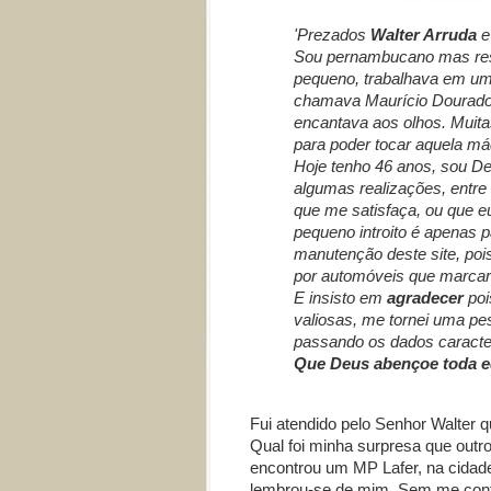
'Prezados
Walter Arruda
Sou pernambucano mas res
pequeno, trabalhava em uma
chamava Maurício Dourado,
encantava aos olhos. Muita
para poder tocar aquela má
Hoje tenho 46 anos, sou De
algumas realizações, entre
que me satisfaça, ou que e
pequeno introito é apenas 
manutenção deste site, po
por automóveis que marca
E insisto em
agradecer
poi
valiosas, me tornei uma pe
passando os dados caracte
Que Deus abençoe toda e
Fui atendido pelo Senhor Walter
Qual foi minha surpresa que outr
encontrou um MP Lafer, na cidade 
lembrou-se de mim. Sem me contat