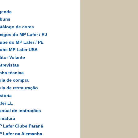
genda
lbuns
tálogo de cores
igos do MP Lafer
/
RJ
ube do MP Lafer / PE
ube MP Lafer USA
itor Volante
trevistas
cha técnica
ia de compra
ia de restauração
stória
fer LL
nual de instruções
niatura
 Lafer Clube Paraná
 Lafer na Alemanha