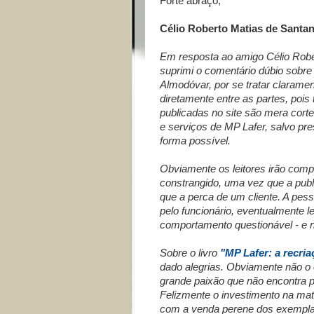
Forte abraço,
Célio Roberto Matias de Santa
Em resposta ao amigo Célio Rober
suprimi o comentário dúbio sobre
Almodóvar, por se tratar claramen
diretamente entre as partes, poi
publicadas no site são mera cort
e serviços de MP Lafer, salvo pr
forma possível.
Obviamente os leitores irão comp
constrangido, uma vez que a publ
que a perca de um cliente. A pes
pelo funcionário, eventualmente le
comportamento questionável - e nã
Sobre o livro
"MP Lafer: a recri
dado alegrias. Obviamente não o 
grande
paixão que não encontra 
Felizmente o investimento na mat
com a venda perene dos exempl