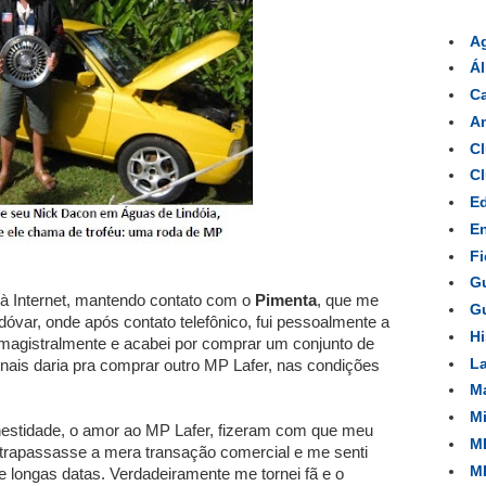
A
Á
Ca
Am
Cl
Cl
Ed
En
Fi
Gu
ar à Internet, mantendo contato com o
Pimenta
, que me
Gu
óvar, onde após contato telefônico, fui pessoalmente a
Hi
o magistralmente e acabei por comprar um conjunto de
La
ais daria pra comprar outro MP Lafer, nas condições
Ma
Mi
onestidade, o amor ao MP Lafer, fizeram com que meu
MP
ltrapassasse a mera transação comercial e me senti
MP
longas datas. Verdadeiramente me tornei fã e o