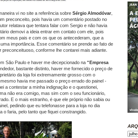
maneira vi no site a referência sobre
Sérgio Almodóvar
,
um preconceito, pois havia um comentário postado no
autor relatava que tentara falar com Sergio e não havia
ário demovi a ideia entrar em contato com ele, pois
com meus pais e com os que os antecederam, que a
uma importância. Esse comentário se prende ao fato de
 preconceituoso, conforme lhe contarei mais adiante.
s em São Paulo e haver me decepcionado na
“Empresa
dedor, bastante distinto, haver me fornecido o preço de
rietário da loja foi extremamente grosso com o
 mesmo havia me passado o preço errado do painel -
i a contestar a minha indignação e o questionei,
ema não era comigo, mas sim com o seu funcionário,
ado. E o mais estranho, é que ele próprio não sabia ou
nel, pedindo que eu telefonasse para a loja no dia
o faria, pelo tanto que fiquei constrangido.
ARQ