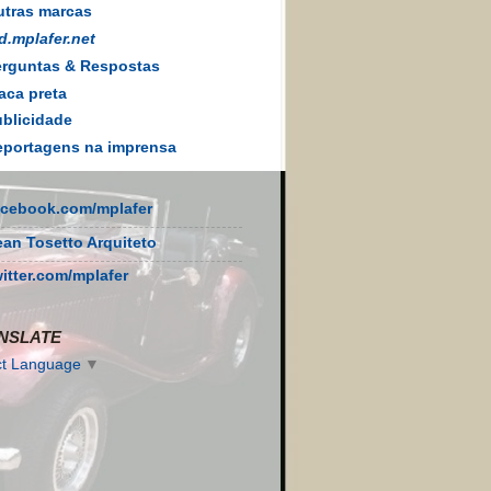
tras marcas
d.mplafer.net
rguntas & Respostas
aca preta
blicidade
portagens na imprensa
acebook.com/mplafer
ean Tosetto Arquiteto
witter.com/mplafer
NSLATE
ct Language
▼