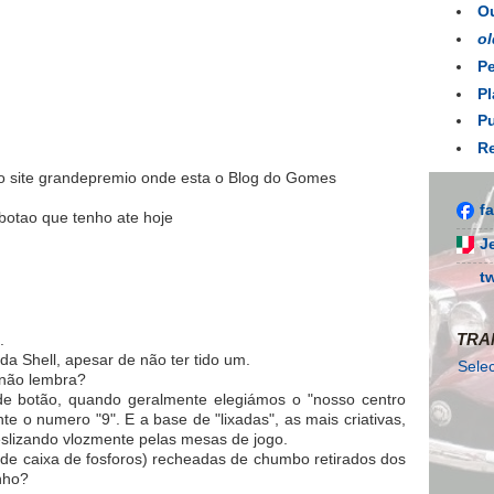
Ou
ol
Pe
Pl
Pu
Re
o site grandepremio onde esta o Blog do Gomes
f
otao que tenho ate hoje
J
t
TRA
.
a Shell, apesar de não ter tido um.
Sele
não lembra?
 de botão, quando geralmente elegiámos o "nosso centro
te o numero "9". E a base de "lixadas", as mais criativas,
slizando vlozmente pelas mesas de jogo.
 (de caixa de fosforos) recheadas de chumbo retirados dos
nho?