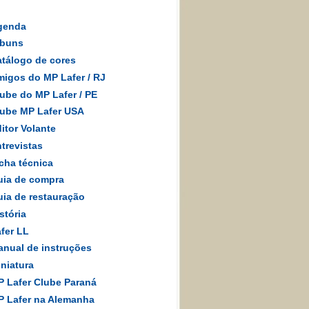
genda
lbuns
tálogo de cores
igos do MP Lafer
/
RJ
ube do MP Lafer / PE
ube MP Lafer USA
itor Volante
trevistas
cha técnica
ia de compra
ia de restauração
stória
fer LL
nual de instruções
niatura
 Lafer Clube Paraná
 Lafer na Alemanha