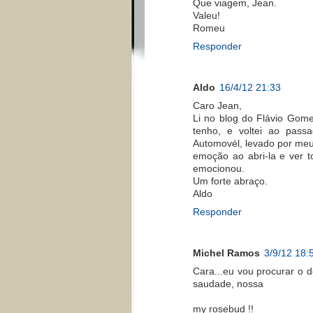
Que viagem, Jean.
Valeu!
Romeu
Responder
Aldo
16/4/12 21:33
Caro Jean,
Li no blog do Flávio Gom
tenho, e voltei ao pas
Automovél, levado por meu
emoção ao abri-la e ver 
emocionou.
Um forte abraço.
Aldo
Responder
Michel Ramos
3/9/12 18:
Cara...eu vou procurar o d
saudade, nossa
my rosebud !!