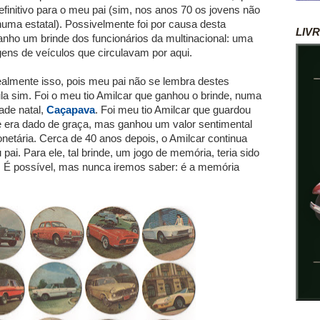
finitivo para o meu pai (sim, nos anos 70 os jovens não
numa estatal). Possivelmente foi por causa desta
LIV
nho um brinde dos funcionários da multinacional: uma
gens de veículos que circulavam por aqui.
ealmente isso, pois meu pai não se lembra destes
a sim. Foi o meu tio Amilcar que ganhou o brinde, numa
ade natal,
Caçapava
. Foi meu tio Amilcar que guardou
e era dado de graça, mas ganhou um valor sentimental
netária. Cerca de 40 anos depois, o Amilcar continua
pai. Para ele, tal brinde, um jogo de memória, teria sido
. É possível, mas nunca iremos saber: é a memória