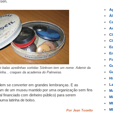
ksen.
A
Á
Ca
Am
Cl
Cl
Ed
En
Fi
Gu
 de balas azedinhas sortidas Sönksen tem um nome: Ademir da
Gu
inha... craques da academia do Palmeiras.
Hi
La
dem se converter em grandes lembranças. E as
am de um museu mantido por uma organização sem fins
Ma
ral financiado com dinheiro público) para serem
Mi
uma latinha de bolso.
MP
MP
Por Jean Tosetto