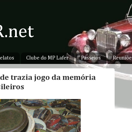
.net
elatos
Clube do MP Lafer
Passeios
Reuniõe
nde trazia jogo da memória
ileiros