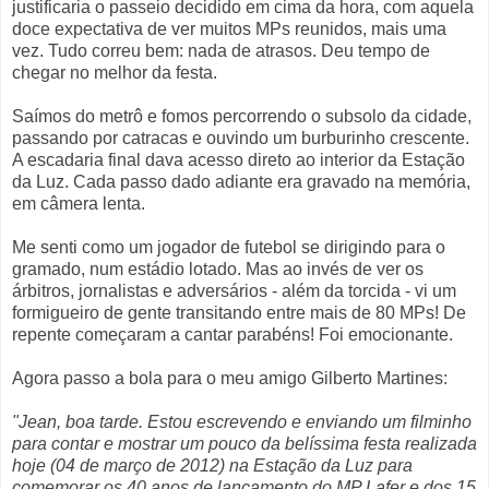
justificaria o passeio decidido em cima da hora, com aquela
doce expectativa de ver muitos MPs reunidos, mais uma
vez. Tudo correu bem: nada de atrasos. Deu tempo de
chegar no melhor da festa.
Saímos do metrô e fomos percorrendo o subsolo da cidade,
passando por catracas e ouvindo um burburinho crescente.
A escadaria final dava acesso direto ao interior da Estação
da Luz. Cada passo dado adiante era gravado na memória,
em câmera lenta.
Me senti como um jogador de futebol se dirigindo para o
gramado, num estádio lotado. Mas ao invés de ver os
árbitros, jornalistas e adversários - além da torcida - vi um
formigueiro de gente transitando entre mais de 80 MPs! De
repente começaram a cantar parabéns! Foi emocionante.
Agora passo a bola para o meu amigo Gilberto Martines:
"Jean, boa tarde. Estou escrevendo e enviando um filminho
para contar e mostrar um pouco da belíssima festa realizada
hoje (04 de março de 2012) na Estação da Luz para
comemorar os 40 anos de lançamento do MP Lafer e dos 15