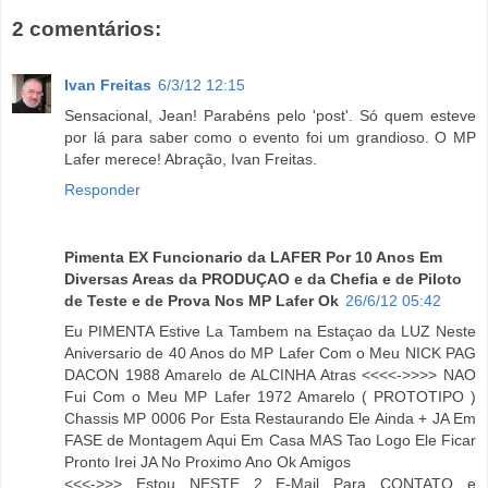
2 comentários:
Ivan Freitas
6/3/12 12:15
Sensacional, Jean! Parabéns pelo 'post'. Só quem esteve
por lá para saber como o evento foi um grandioso. O MP
Lafer merece! Abração, Ivan Freitas.
Responder
Pimenta EX Funcionario da LAFER Por 10 Anos Em
Diversas Areas da PRODUÇAO e da Chefia e de Piloto
de Teste e de Prova Nos MP Lafer Ok
26/6/12 05:42
Eu PIMENTA Estive La Tambem na Estaçao da LUZ Neste
Aniversario de 40 Anos do MP Lafer Com o Meu NICK PAG
DACON 1988 Amarelo de ALCINHA Atras <<<<->>>> NAO
Fui Com o Meu MP Lafer 1972 Amarelo ( PROTOTIPO )
Chassis MP 0006 Por Esta Restaurando Ele Ainda + JA Em
FASE de Montagem Aqui Em Casa MAS Tao Logo Ele Ficar
Pronto Irei JA No Proximo Ano Ok Amigos
<<<->>> Estou NESTE 2 E-Mail Para CONTATO e