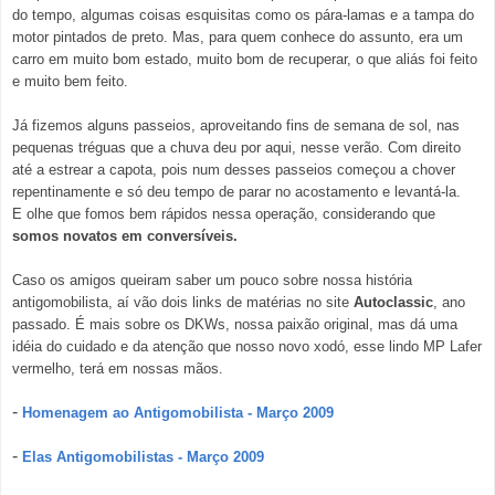
do tempo, algumas coisas esquisitas como os pára-lamas e a tampa do
motor pintados de preto. Mas, para quem conhece do assunto, era um
carro em muito bom estado, muito bom de recuperar, o que aliás foi feito
e muito bem feito.
Já fizemos alguns passeios, aproveitando fins de semana de sol, nas
pequenas tréguas que a chuva deu por aqui, nesse verão. Com direito
até a estrear a capota, pois num desses passeios começou a chover
repentinamente e só deu tempo de parar no acostamento e levantá-la.
E olhe que fomos bem rápidos nessa operação, considerando que
somos novatos em conversíveis.
Caso os amigos queiram saber um pouco sobre nossa história
antigomobilista, aí vão dois links de matérias no site
Autoclassic
, ano
passado. É mais sobre os DKWs, nossa paixão original, mas dá uma
idéia do cuidado e da atenção que nosso novo xodó, esse lindo MP Lafer
vermelho, terá em nossas mãos.
-
Homenagem ao Antigomobilista - Março 2009
-
Elas Antigomobilistas - Março 2009