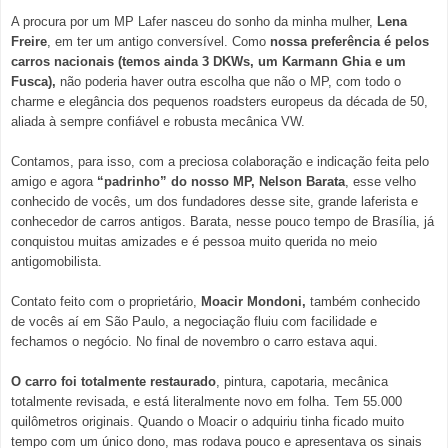
A procura por um MP Lafer nasceu do sonho da minha mulher,
Lena
Freire
, em ter um antigo conversível. Como
nossa preferência é pelos
carros nacionais (temos ainda 3 DKWs, um Karmann Ghia e um
Fusca),
não poderia haver outra escolha que não o MP, com todo o
charme e elegância dos pequenos roadsters europeus da década de 50,
aliada à sempre confiável e robusta mecânica VW.
Contamos, para isso, com a preciosa colaboração e indicação feita pelo
amigo e agora
“padrinho” do nosso MP, Nelson Barata
, esse velho
conhecido de vocês, um dos fundadores desse site, grande laferista e
conhecedor de carros antigos. Barata, nesse pouco tempo de Brasília, já
conquistou muitas amizades e é pessoa muito querida no meio
antigomobilista.
Contato feito com o proprietário,
Moacir Mondoni,
também conhecido
de vocês aí em São Paulo, a negociação fluiu com facilidade e
fechamos o negócio. No final de novembro o carro estava aqui.
O carro foi totalmente restaurado
, pintura, capotaria, mecânica
totalmente revisada, e está literalmente novo em folha. Tem 55.000
quilômetros originais. Quando o Moacir o adquiriu tinha ficado muito
tempo com um único dono, mas rodava pouco e apresentava os sinais