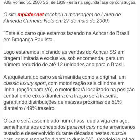
Alfa Romeo 6C 2500 SS, de 1939 - está na segunda fase de construção.
O site
mplafer.net
recebeu a mensagem de Lauro de
Almeida Carneiro Neto em 27 de maio de 2009:
"Este é o carro que estamos fazendo na Achcar do Brasil
em Bragança Paulista.
Logo estaremos iniciando as vendas do Achcar SS em
tiragem limitada e exclusiva, sob encomenda, para um
número reduzido de até 12 unidades ano para o Brasil.
A arquitetura do carro será mantida como a original, um
classic luxury sport
, com motorização seis cilindros em
linha, (opção para V6), o motor ficará localizado na posição
central entre eixos dianteira e a tração será traseira,
garantindo distribuições de massas próximas de 51%
dianteiro / 49% traseiro.
O carro será assemblado num chassi dupla viga em aço,
semelhante aos concebidos para
hot cars
norte americanos,
testado e desenvolvido durante décadas nestes
muscle
cars
, com suspensão dianteira duplo "A" , (modelo igual ao