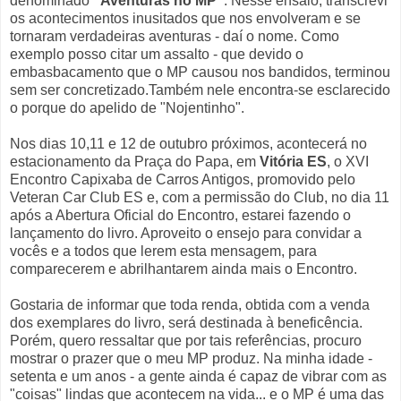
denominado
"Aventuras no MP"
. Nesse ensaio, transcrevi
os acontecimentos inusitados que nos envolveram e se
tornaram verdadeiras aventuras - daí o nome. Como
exemplo posso citar um assalto - que devido o
embasbacamento que o MP causou nos bandidos, terminou
sem ser concretizado.Também nele encontra-se esclarecido
o porque do apelido de "Nojentinho".
Nos dias 10,11 e 12 de outubro próximos, acontecerá no
estacionamento da Praça do Papa, em
Vitória ES
, o XVI
Encontro Capixaba de Carros Antigos, promovido pelo
Veteran Car Club ES e, com a permissão do Club, no dia 11
após a Abertura Oficial do Encontro, estarei fazendo o
lançamento do livro. Aproveito o ensejo para convidar a
vocês e a todos que lerem esta mensagem, para
comparecerem e abrilhantarem ainda mais o Encontro.
Gostaria de informar que toda renda, obtida com a venda
dos exemplares do livro, será destinada à beneficência.
Porém, quero ressaltar que por tais referências, procuro
mostrar o prazer que o meu MP produz. Na minha idade -
setenta e um anos - a gente ainda é capaz de vibrar com as
"coisas" lindas que acontecem na vida... e o MP é uma das