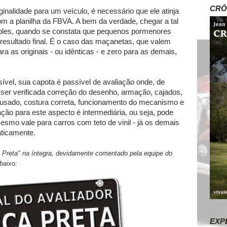
CRÔ
ginalidade para um veículo, é necessário que ele atinja
m a planilha da FBVA. A bem da verdade, chegar a tal
ples, quando se constata que pequenos pormenores
 resultado final. É o caso das maçanetas, que valem
a as originais - ou idênticas - e zero para as demais,
el, sua capota é passível de avaliação onde, de
ser verificada correção do desenho, armação, cajados,
co usado, costura correta, funcionamento do mecanismo e
ção para este aspecto é intermediária, ou seja, pode
esmo vale para carros com teto de vinil - já os demais
aticamente.
a Preta" na íntegra, devidamente comentado pela equipe do
abaixo:
EXP