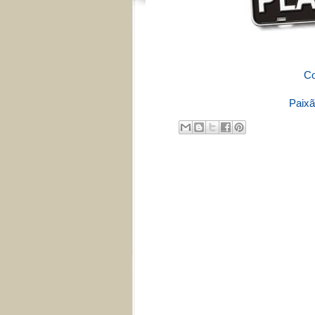
Co
Paixã