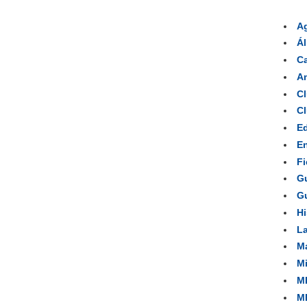
A
Á
Ca
Am
Cl
Cl
Ed
En
Fi
Gu
Gu
Hi
La
Ma
Mi
MP
MP