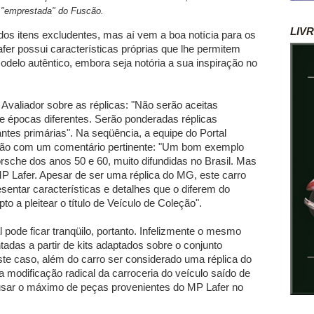
"emprestada" do Fuscão.
LIV
os itens excludentes, mas aí vem a boa notícia para os
fer possui características próprias que lhe permitem
delo autêntico, embora seja notória a sua inspiração no
Avaliador sobre as réplicas: "Não serão aceitas
e épocas diferentes. Serão ponderadas réplicas
antes primárias". Na seqüência, a equipe do Portal
ão com um comentário pertinente: "Um bom exemplo
orsche dos anos 50 e 60, muito difundidas no Brasil. Mas
P Lafer. Apesar de ser uma réplica do MG, este carro
sentar características e detalhes que o diferem do
pto a pleitear o título de Veículo de Coleção".
l pode ficar tranqüilo, portanto. Infelizmente o mesmo
tadas a partir de kits adaptados sobre o conjunto
e caso, além do carro ser considerado uma réplica do
 modificação radical da carroceria do veículo saído de
usar o máximo de peças provenientes do MP Lafer no