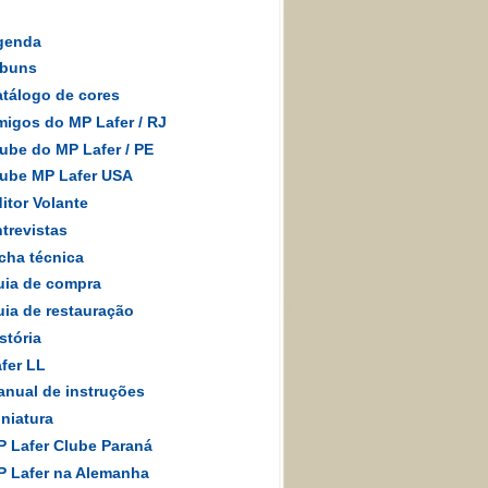
genda
lbuns
tálogo de cores
igos do MP Lafer
/
RJ
ube do MP Lafer / PE
ube MP Lafer USA
itor Volante
trevistas
cha técnica
ia de compra
ia de restauração
stória
fer LL
nual de instruções
niatura
 Lafer Clube Paraná
 Lafer na Alemanha