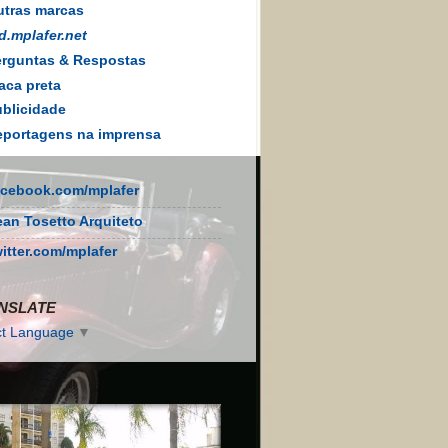
tras marcas
d.mplafer.net
rguntas & Respostas
aca preta
blicidade
portagens na imprensa
acebook.com/mplafer
ean Tosetto Arquiteto
witter.com/mplafer
NSLATE
ct Language
▼