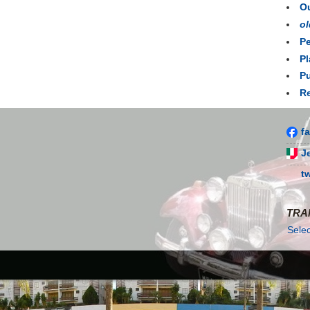
Ou
ol
Pe
Pl
Pu
Re
f
J
t
TRA
Sele