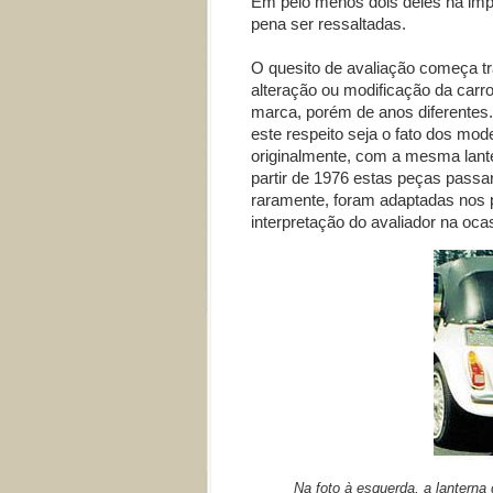
Em pelo menos dois deles há imp
pena ser ressaltadas.
O quesito de avaliação começa tr
alteração ou modificação da carr
marca, porém de anos diferentes.
este respeito seja o fato dos mo
originalmente, com a mesma lant
partir de 1976 estas peças passa
raramente, foram adaptadas nos 
interpretação do avaliador na ocas
Na foto à esquerda, a lanterna 