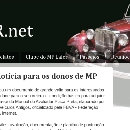
.net
elatos
Clube do MP Lafer
Passeios
Reuniõe
notícia para os donos de MP
cou um documento de grande valia para os interessados
idade para o seu veículo - condição básica para adquirir
ta-se do Manual do Avaliador Placa Preta, elaborado por
ículos Antigos, oficializado pela FBVA - Federação
 Internet.
sitos: avaliação, documentação e planilha de pontuação.