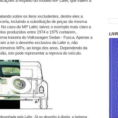
licações à respeito do modelo MP Lafer, que valem a
atando sobre os itens excludentes, dentre eles a
oceria, incluindo a substituição de peças da mesma
 No caso do MP Lafer, talvez o exemplo mais claro a
delos produzidos entre 1974 e 1975 contarem,
LIV
erna traseira do Volkswagen Sedan - Fusca. Apenas a
ram a ter o desenho exclusivo da Lafer e, não
primeiros MPs, ao longo dos anos. Dependendo da
ião, isto pode representar a reprova do veículo.
desenhada pela Lafer. Já no desenho à direita, a lanterna