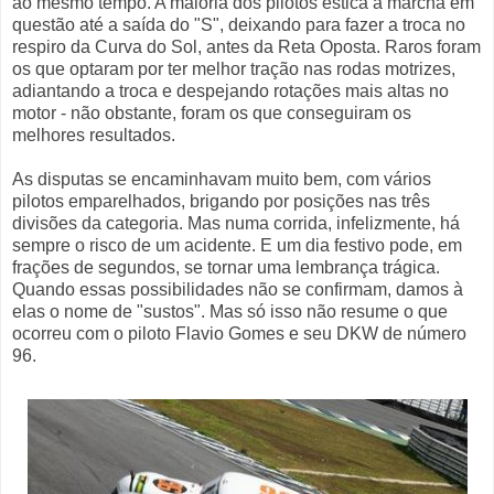
ao mesmo tempo. A maioria dos pilotos estica a marcha em
questão até a saída do "S", deixando para fazer a troca no
respiro da Curva do Sol, antes da Reta Oposta. Raros foram
os que optaram por ter melhor tração nas rodas motrizes,
adiantando a troca e despejando rotações mais altas no
motor - não obstante, foram os que conseguiram os
melhores resultados.
As disputas se encaminhavam muito bem, com vários
pilotos emparelhados, brigando por posições nas três
divisões da categoria. Mas numa corrida, infelizmente, há
sempre o risco de um acidente. E um dia festivo pode, em
frações de segundos, se tornar uma lembrança trágica.
Quando essas possibilidades não se confirmam, damos à
elas o nome de "sustos". Mas só isso não resume o que
ocorreu com o piloto Flavio Gomes e seu DKW de número
96.