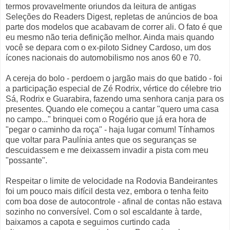
termos provavelmente oriundos da leitura de antigas
Seleções do Readers Digest, repletas de anúncios de boa
parte dos modelos que acabavam de correr ali. O fato é que
eu mesmo não teria definição melhor. Ainda mais quando
você se depara com o ex-piloto Sidney Cardoso, um dos
ícones nacionais do automobilismo nos anos 60 e 70.
A cereja do bolo - perdoem o jargão mais do que batido - foi
a participação especial de Zé Rodrix, vértice do célebre trio
Sá, Rodrix e Guarabira, fazendo uma senhora canja para os
presentes. Quando ele começou a cantar "quero uma casa
no campo..." brinquei com o Rogério que já era hora de
"pegar o caminho da roça" - haja lugar comum! Tínhamos
que voltar para Paulínia antes que os seguranças se
descuidassem e me deixassem invadir a pista com meu
"possante".
Respeitar o limite de velocidade na Rodovia Bandeirantes
foi um pouco mais difícil desta vez, embora o tenha feito
com boa dose de autocontrole - afinal de contas não estava
sozinho no conversível. Com o sol escaldante à tarde,
baixamos a capota e seguimos curtindo cada