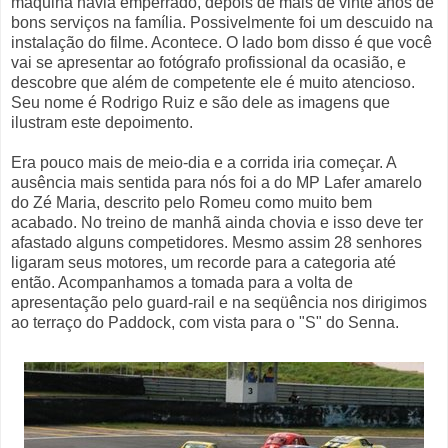
máquina havia emperrado, depois de mais de vinte anos de
bons serviços na família. Possivelmente foi um descuido na
instalação do filme. Acontece. O lado bom disso é que você
vai se apresentar ao fotógrafo profissional da ocasião, e
descobre que além de competente ele é muito atencioso.
Seu nome é Rodrigo Ruiz e são dele as imagens que
ilustram este depoimento.
Era pouco mais de meio-dia e a corrida iria começar. A
ausência mais sentida para nós foi a do MP Lafer amarelo
do Zé Maria, descrito pelo Romeu como muito bem
acabado. No treino de manhã ainda chovia e isso deve ter
afastado alguns competidores. Mesmo assim 28 senhores
ligaram seus motores, um recorde para a categoria até
então. Acompanhamos a tomada para a volta de
apresentação pelo guard-rail e na seqüência nos dirigimos
ao terraço do Paddock, com vista para o "S" do Senna.