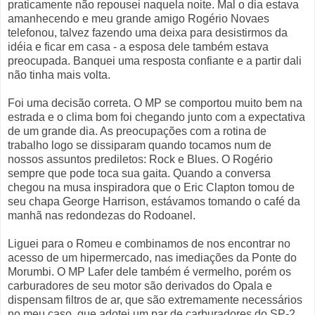
praticamente não repousei naquela noite. Mal o dia estava
amanhecendo e meu grande amigo Rogério Novaes
telefonou, talvez fazendo uma deixa para desistirmos da
idéia e ficar em casa - a esposa dele também estava
preocupada. Banquei uma resposta confiante e a partir dali
não tinha mais volta.
Foi uma decisão correta. O MP se comportou muito bem na
estrada e o clima bom foi chegando junto com a expectativa
de um grande dia. As preocupações com a rotina de
trabalho logo se dissiparam quando tocamos num de
nossos assuntos prediletos: Rock e Blues. O Rogério
sempre que pode toca sua gaita. Quando a conversa
chegou na musa inspiradora que o Eric Clapton tomou de
seu chapa George Harrison, estávamos tomando o café da
manhã nas redondezas do Rodoanel.
Liguei para o Romeu e combinamos de nos encontrar no
acesso de um hipermercado, nas imediações da Ponte do
Morumbi. O MP Lafer dele também é vermelho, porém os
carburadores de seu motor são derivados do Opala e
dispensam filtros de ar, que são extremamente necessários
no meu caso, que adotei um par de carburadores do SP-2.