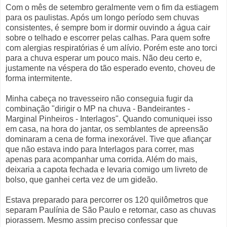
Com o mês de setembro geralmente vem o fim da estiagem
para os paulistas. Após um longo período sem chuvas
consistentes, é sempre bom ir dormir ouvindo a água cair
sobre o telhado e escorrer pelas calhas. Para quem sofre
com alergias respiratórias é um alívio. Porém este ano torci
para a chuva esperar um pouco mais. Não deu certo e,
justamente na véspera do tão esperado evento, choveu de
forma intermitente.
Minha cabeça no travesseiro não conseguia fugir da
combinação "dirigir o MP na chuva - Bandeirantes -
Marginal Pinheiros - Interlagos". Quando comuniquei isso
em casa, na hora do jantar, os semblantes de apreensão
dominaram a cena de forma inexorável. Tive que afiançar
que não estava indo para Interlagos para correr, mas
apenas para acompanhar uma corrida. Além do mais,
deixaria a capota fechada e levaria comigo um livreto de
bolso, que ganhei certa vez de um gideão.
Estava preparado para percorrer os 120 quilômetros que
separam Paulínia de São Paulo e retornar, caso as chuvas
piorassem. Mesmo assim preciso confessar que