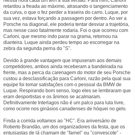
Nessa hora cada um tem a sua versão. Para mim, Carloni
retardou a freada ao máximo, atrasando o tangenciamento
da curva, o que o fez perder a traseira do carro. Luque, por
sua vez, estava forçando a passagem por dentro. Ao ver a
Porsche na diagonal, ele poderia tentar desviar a trajetória,
mas nesse caso fatalmente rodaria. Foi o que ocorreu com
Carloni, que mesmo indo parar na grama, retornou na
dianteira. Luque ainda perdeu tempo ao escorregar na
zebra da segunda perna do "S".
Devido à grande vantagem que impuseram aos demais
competidores, ambos ainda receberam a bandeirada na
frente, mas a perca da carenagem do motor de seu Porsche
custou a desclassificação para Carloni, razão pela qual sua
equipe foi tomar satisfações com o pessoal da BMW de
Luque. Respirando bom senso, logo eles se lembraram que
eram desportistas e os ânimos se acalmaram.
Definitivamente Interlagos não é um palco para luta livre,
como ocorre nos ginásios canadenses de hóquei no gelo.
Finda a corrida voltamos ao "HC". Era aniversário de
Roberto Brandão, um dos organizadores da festa, que os
entusiastas de lá chamam de "farnel" ou "convescote" -