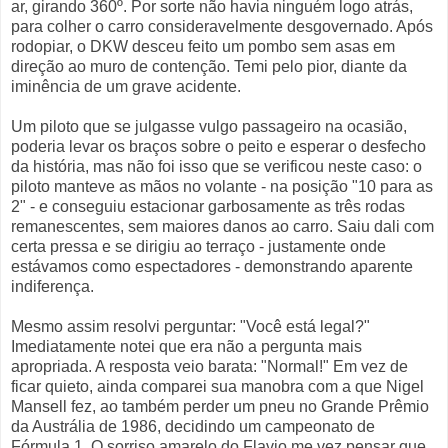
ar, girando 360º. Por sorte não havia ninguém logo atrás,
para colher o carro consideravelmente desgovernado. Após
rodopiar, o DKW desceu feito um pombo sem asas em
direção ao muro de contenção. Temi pelo pior, diante da
iminência de um grave acidente.
Um piloto que se julgasse vulgo passageiro na ocasião,
poderia levar os braços sobre o peito e esperar o desfecho
da história, mas não foi isso que se verificou neste caso: o
piloto manteve as mãos no volante - na posição "10 para as
2" - e conseguiu estacionar garbosamente as três rodas
remanescentes, sem maiores danos ao carro. Saiu dali com
certa pressa e se dirigiu ao terraço - justamente onde
estávamos como espectadores - demonstrando aparente
indiferença.
Mesmo assim resolvi perguntar: "Você está legal?"
Imediatamente notei que era não a pergunta mais
apropriada. A resposta veio barata: "Normal!" Em vez de
ficar quieto, ainda comparei sua manobra com a que Nigel
Mansell fez, ao também perder um pneu no Grande Prêmio
da Austrália de 1986, decidindo um campeonato de
Fórmula 1. O sorriso amarelo do Flavio me vez pensar que