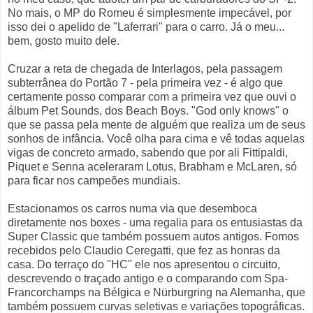
No mais, o MP do Romeu é simplesmente impecável, por
isso dei o apelido de "Laferrari" para o carro. Já o meu...
bem, gosto muito dele.
Cruzar a reta de chegada de Interlagos, pela passagem
subterrânea do Portão 7 - pela primeira vez - é algo que
certamente posso comparar com a primeira vez que ouvi o
álbum Pet Sounds, dos Beach Boys. "God only knows" o
que se passa pela mente de alguém que realiza um de seus
sonhos de infância. Você olha para cima e vê todas aquelas
vigas de concreto armado, sabendo que por ali Fittipaldi,
Piquet e Senna aceleraram Lotus, Brabham e McLaren, só
para ficar nos campeões mundiais.
Estacionamos os carros numa via que desemboca
diretamente nos boxes - uma regalia para os entusiastas da
Super Classic que também possuem autos antigos. Fomos
recebidos pelo Claudio Ceregatti, que fez as honras da
casa. Do terraço do "HC" ele nos apresentou o circuito,
descrevendo o traçado antigo e o comparando com Spa-
Francorchamps na Bélgica e Nürburgring na Alemanha, que
também possuem curvas seletivas e variações topográficas.